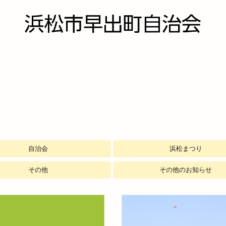
自治会
浜松まつり
隊
その他
その他のお知らせ
童委員
推進委員
ブ(永寿会)
操の会
師講
夜灯保存会
仏保存会
の会