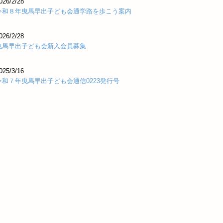
026/2/28
令和８年曳馬早出子ども会通学路を歩こう案内
026/2/
28
曳馬早出子ども会新入会員募集
025/3/16
令和７年曳馬早出子ども会通信0223発行号