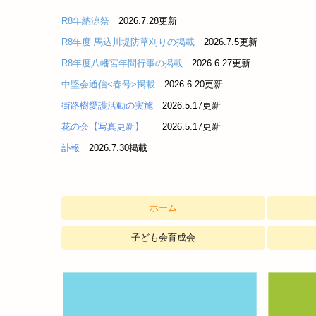
R8年納涼祭
2026.7
.28更新
R8年度 馬込川堤防草刈りの掲載
2026.7
.5更
新
R8年度八幡宮年間行事の掲載
2026.6
.27更
新
中堅会通信<春号>掲載
2026.6
.20更
新
街路樹愛護活動の実施
2026.5
.17更
新
花の会【写真更新】
2026.5
.17更
新
訃報
2026.7.30掲載
ホーム
自主防災
女性部
子ども会育成会
曳馬早出子ども会
上島早出子ども会
民生・児
地域安全
シニアクラ
ラジオ体
早出町薬
秋葉道常
遠州大念
早出町花