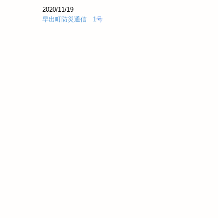
2020/11/
19
早出町防災通信 1
号