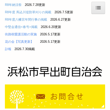
R8年納涼祭
2026.7
.28更新
R8年度 馬込川堤防草刈りの掲載
2026.7
.5更
新
ホーム
R8年度八幡宮年間行事の掲載
2026.6
.27更
新
中堅会通信<春号>掲載
2026.6
.20更
新
自治会
街路樹愛護活動の実施
2026.5
.17更
新
自主防災隊
花の会【写真更新】
2026.5
.17更
新
女性部
訃報
2026.7.30掲載
浜松まつり
中堅会
子ども会育成会
曳馬早出子ども会
上島早出子ども会
その他