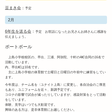
豆まき会
：
予定
2月
6年生を送る会
：
予定 お世話になったお兄さんお姉さんに感謝を
伝えましょう。
ポートボール
上島小学校校区の、早出、三浦、阿弥陀、十軒の4町合同の16名で
活動しています。
内、早出町は10名です。
主に上島小学校の体育館で土曜日と日曜日の午前中に練習をしてい
ます。
今年度は、チーム名を〈ユナイト上島〉に変更し、各自治会のご厚意
もあり、ユニフォームを近々、新調予定です。
コロナの影響で試合が減ったりしていますが、感染対策をとって活動
をしています。
体験、見学はいつでも大歓迎です。
興味のある方は、是非体育館にお越しください。