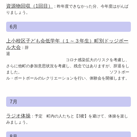
資源物回収（1回目）
：昨年度できなかった分、今年度はがんば
りましょう。
6月
上小校区子ども会低学年（１～３年生）町別ドッジボー
ル大会
：辞
退
コロナ感染拡大のリスクを考慮し、
さらに他町の参加意思状況を考慮し、残念ではありますが、辞退をし
ました。 ソフトボー
ル・ポートボールのレクリエーションを行い、体験会を開催します。
7月
ラジオ体操
：予定 町内の人たちと【3蜜】を避けて、体操を楽し
みましょう。
8月