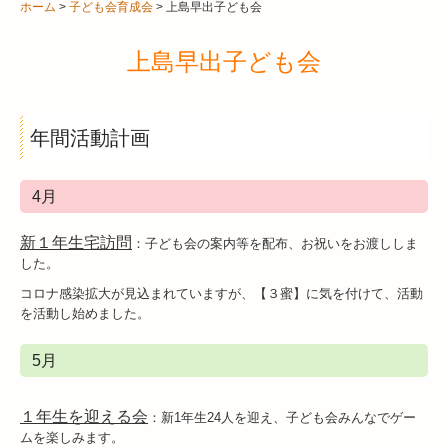
民生・児童委員
ホーム
子ども会育成会
上島早出子ども会
地域安全推進委員
上島早出子ども会
シニアクラブ(永寿会)
ラジオ体操の会
年間活動計画
早出町薬師講
秋葉道常夜灯保存会
4月
遠州大念仏保存会
早出町花の会
新１年生宅訪問
：子ども会の案内等を配布、お祝いをお渡ししま
した。
その他のお知らせ
コロナ感染拡大が見込まれていますが、【３蜜】に気を付けて、活動
を活動し始めました。
お問合せ
5月
１年生を迎える会
：
新1年生24人を迎え、子ども会みんなでゲー
ムを楽しみます。