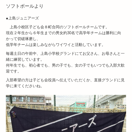
ソフトボールより
●上島ジュニアーズ
上島小校区子ども会８町合同のソフトボールチームです。
現在２年生から６年生までの男女約30名で高学年チームは勝利に向
かって切磋琢磨し、
低学年チームは楽しみながらワイワイと活動しています。
毎週土日の午前中、上島小学校グランドにてお父さん、お母さんと一
緒に練習しています。
何年生でも、初心者でも、男の子でも、女の子でもいつでも入部大歓
迎です。
入部希望の方は子ども会役員へ伝えていただくか、直接グランドに見
学に来てくださいね。